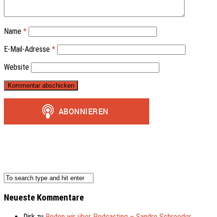
Name
*
E-Mail-Adresse
*
Website
Neueste Kommentare
Dirk
zu
Reden wir über Podcasting – Sandro Schroeder